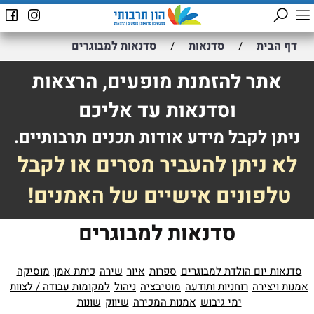
דף הבית
סדנאות
סדנאות למבוגרים
/
/
אתר להזמנת מופעים, הרצאות
וסדנאות עד אליכם
ניתן לקבל מידע אודות תכנים תרבותיים.
לא ניתן להעביר מסרים או לקבל
טלפונים אישיים של האמנים!
סדנאות למבוגרים
סדנאות יום הולדת למבוגרים
ספרות
איור
שירה
כיתת אמן
מוסיקה
אמנות ויצירה
רוחניות ותודעה
מוטיבציה
ניהול
למקומות עבודה / לצוות
ימי גיבוש
אמנות המכירה
שיווק
שונות