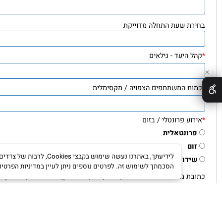
יך האירוע
רת שעת התחלה מדוייקת
 היעד - גילאים
ות המשתתפים הצפויה / מקסימלית
וע פרונטלי / בזום
רונטאלית
ום
לידיעתך, באתרנו נעשה שימוש ב
ידור
הסכמתך לשימוש זה. לפרטים נוספים ניתן לעיין במדיניות הפרטיות.
מדינ
ת מלאה של האירוע: עיר, רחוב, מס', שם בניין, שער כניסה, חניה קרובה וכד'