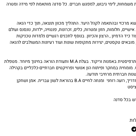
השלישי, לצוותים בחברות וארגונים, לנוער ולילדים, למבוגרים בעלי
טראומות. הסדנאות מלאות בתוכן ייחודי שמתאים גם לאירועים
שמחות, לימי גיבוש, למפגש חברים.
כל סדנה מותאמת לפי מידה ומטרה
רכזי ובהתאמה לקהל היעד. התהליך מכוון תוצאה, תוך כדי הנאה
ים, חלומות, חזון ומטרות, כלים, זכרונות, פנטזיה, ילדות, נונסנס ועולם
כיד הדמיון , הרצון והכיוון. בנוסף לתכנים רגשיים נלמדות טכניקות
באים טקסטים, יצירות מתקופות שונות ועוד רעיונות המשולבים להנאה
פיסטית באמנות וריקוד. בעלת
M.A
ותעודת הוראה בחינוך מיוחד. מטפלת
ומחית במחקר ופיתוח הון אנושי ופרויקטים חברתיים-כלכליים בקהילה
 חברתית מרחיבי תודעה.
ך, רועה רוחני ומנחה לחיים
B.A
בהוראת לשון עברית. אמן ושחקן
ט