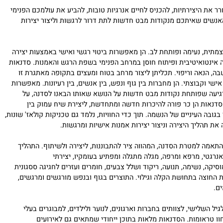
ת היצירתיות,
להכניס לחיים אנרגיות טובות, להביע את עולמכם הפנימי
שים שאיתכם מנקודות מבט חדשות
לתת דרור לרגשות וליצור יצירות
תית, נעימה ופותחת לב. הן מאפשרות ביטוי רגשי ואישי באמצעות יצירה
ינטואיטיבית ופיתוח חוסן במרחב הפנימי בשפת הרגש והאמנות. סדנאות
 הנאה וריפוי. תכליתן ליצור מרחב בטוח ומעצים בתקופה מאתגרת זו
שי וקבוצתי. הן מחברות בין גוף ונפש, בין אנשים, בין רעיונות. מאפשרות
ה שפותחת נקודות מבט חדשות על הנושא שאותו הבאנו לסדנה, על
אות הן כר פורה להיכרות חדשה ומתחדשת, ליצירת שיח עמוק בין
ה העיניים של הנשמה. תוך כדי החוויות, נלמד גם טכניקות קולאז' שונות,
 תהליך היצירה וניצור יצירות אמנות אישיות ומרגשות.
מה למטרת הסדנה, המהווה ציר להתבוננות, ליצירה ולשיתוף. התהליך
רגטי, מרפא ומרפה, מגלה מתגלה ומפתיע בעומקיו, יצירתי
, נשימה, תנועה, ריקוד ושלל צבעים, חומרים ועזרים לחגיגה ססגונית
צה בתחושת הקלה וגילוי. התוצרים בגוף ובנפש מורגשים ומרגשים,