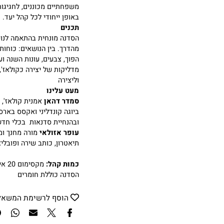
הסדנאות מתאימות לנשים, לגיל 
צרכים מיוחדים ולאנשים שחוו 
משפחתיים מכוננים, לחגיגות מ
באופן ייחודי לכל קהל יעד.
תכנים
הסדנה מונחית בהתאמה לנושא מ
מהדרך. בין הנושאים: כוחות אישי
הפוך, צבעים, עונות השנה ועוד 
מדליקות של יצירה כקולאז', מו
וליצירה
מעט עלינו
סמדר דהאן
אמנית קולאז', תר
ביוגה קונדליני ואקסס בארס. מ
ובהנחיית סדנאות בכלי חדשנות
עופר אזולאי
מורה מחנך ומדרי
תיאטרון, כותב שירה ופובליציס
כמות קהל:
מקסימום 20 איש בכל סדנה
הסדנה כוללת חומרים