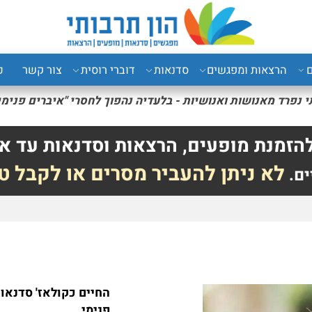
רצאות ומפגשים
סדנאות
דוברי רוסית
צור קשר
כני
רד מאנושות ואנושיות - בלעדיה נהפוך
לחסרי "איברים פנימיים" 
לה אוס
נת מופעים, הרצאות וסדנאות עד אל
לא ניתן להעביר מסרים או לקבל טל
החיים כקולאז'
סדנאות א