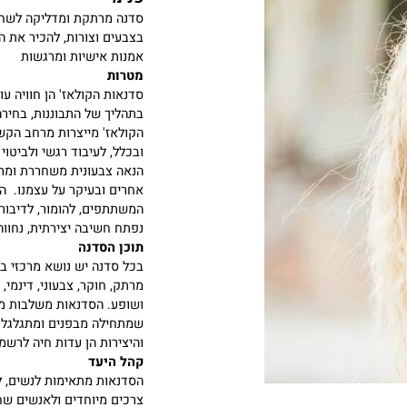
פנימי
סדנה מרתקת ומדליקה לשחרר א
בצבעים וצורות,
להכיר את האנ
אמנות אישיות ומרגשות
מטרות
סדנאות הקולאז' הן חוויה עוצמ
בתהליך של התבוננות, בחירה א
הקולאז' מייצרות מרחב הקשבה,
ובכלל, לעיבוד רגשי ולביטוי אי
הנאה צבעונית משחררת ומרגיע
אחרים ובעיקר על עצמנו. הסדנ
המשתתפים, להומור, לדיבור בגוב
נפתח חשיבה יצירתית, נחווה את
תוכן הסדנה
בכל סדנה יש נושא מרכזי בהתא
מרתק, חוקר, צבעוני, דינמי, אנ
ושופע. הסדנאות משלבות מוסיקה
שמתחילה מבפנים ומתגלגלת החו
והיצירות הן עדות חיה לרשמים.
קהל היעד