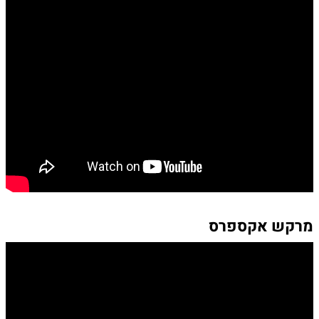
מרקש אקספרס