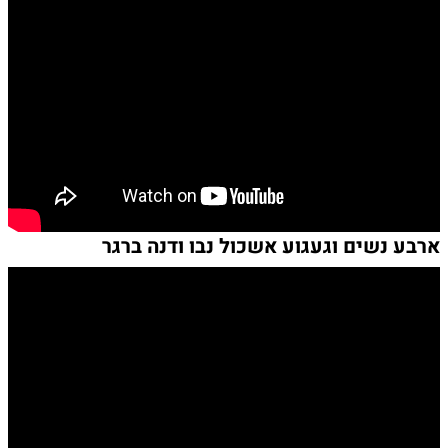
ארבע נשים וגעגוע אשכול נבו ודנה ברגר