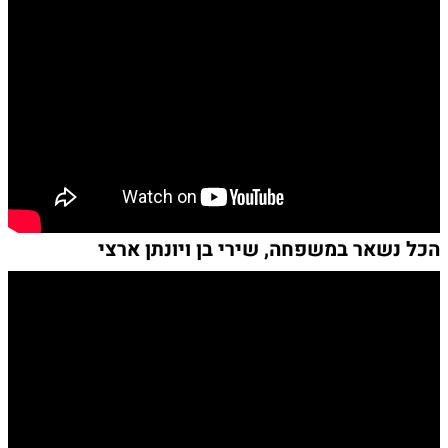
הכל נשאר במשפחה, שירי בן ויונתן ארצי