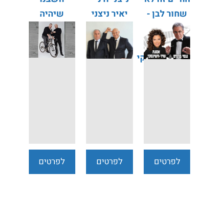
שחור לבן -
יאיר ניצני
שיהיה
ננסי ברנדס
דני בסן
רומנטי יואב
אסנת
גינאי אוהד
שיר-וישינסקי
חיטמן
לפרטים
לפרטים
לפרטים
נוספים
נוספים
נוספים