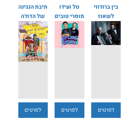
בין ברודווי
טל ועידו
תיבת הנגינה
לשאנז
מוסרי טובים
של הדודה
אליזה - אילן
השניים
נעמי
זיו ג'קי
סיבליה
לפרטים
לפרטים
לפרטים
נוספים
נוספים
נוספים