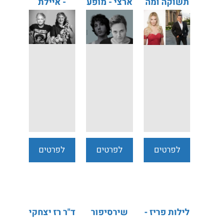
תשוקה ומה
ארצי - מופע
- איילת
שביניהן -
אינטימי
לטוביץ' |
דנה לוי
אליוט
אלגרוד |
אבי ונטורה
לפרטים
לפרטים
לפרטים
נוספים
נוספים
נוספים
לילות פריז -
שירסיפור
ד"ר רז יצחקי