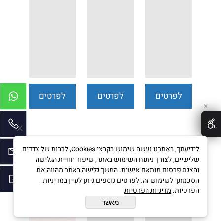
לפרטים
לפרטים
לפרטים
✕
נוספים
נוספים
נוספים
לידיעתך, באתרנו נעשה שימוש בקבצי Cookies, לרבות של צדדים
מופע
"ללכת שבי
"יש בי
שלישיים, לצורך ניתוח השימוש באתר, שיפור חוויית הגלישה
והצגת פרסום מותאם אישית. המשך גלישה באתר מהווה את
המילים
אחריהם" -
אהבה" -
הסכמתך לשימוש זה. לפרטים נוספים ניתן לעיין במדיניות
והשירים –
מופע מחווה
מופע מחווה
חינוך בלתי
חינוך בלתי
חינוך בלתי
הפרטיות.
מדיניות הפרטיות
פורמאלי, זוגי,
פורמאלי
פורמאלי
דנה ברגר
לאהוד מנור
לאריק
מאשר
משפחתי, ק
ליהיא לפיד
| נעמי שמר |
איינשטיין