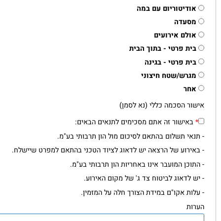
צאה פרונטאלית - סוג המרחב המארח של הפעילות
פרייה
דר/כיתה/אולם כנסים
ודיטוריום עם במה
סעדה
ולם אירועים
ית פרטי - בתוך הבית
ית פרטי - בגינה
גרש/שטח חיצוני
חר
ר הסכמה כללי (נא לסמן)
אישור זה אתם מסכימים לתנאים הבאים:
אי תשלום בהתאם לסיכום מול הון תרבותי בע"מ.
אירוע של הרצאה יש לדאוג לציוד הטכני בהתאם למפרט שיישלח.
וכן המועבר אינו באחריות הון תרבותי בע"מ.