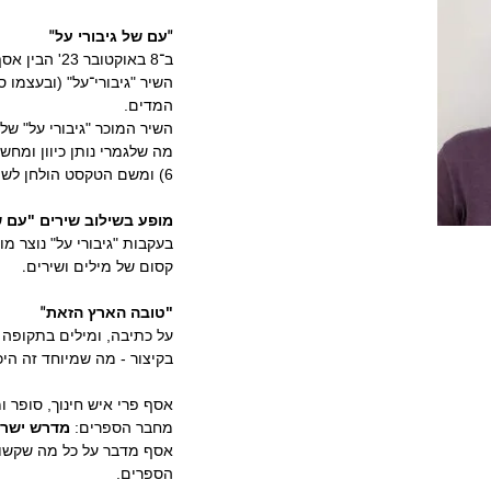
איך 'דורשים' בישראליות? על יש
"
"
עם של גיבורי על
ב־8 באוקטובר 3
השיר "גיבורי־על" (ובעצמו ס
המדים.
השיר המוכר "גיבורי על" של התקווה 6, הוא למעשה פוסט של אסף מ
מה שלגמרי נותן כיוון ומחשבה
6) ומשם הטקסט הולחן לשיר וכל השאר היסטוריה
מופע בשילוב שירים "עם של ג
.
קסום של מילים ושירים
"
"טובה הארץ הזאת
על כתיבה, ומילים בתקופה הזא
בקיצור - מה שמיוחד זה היכול
אסף פרי איש חינוך, סופר ומר
מחבר הספרים:
מדרש ישראלי,
אסף מדבר על כל מה שקשור ביש