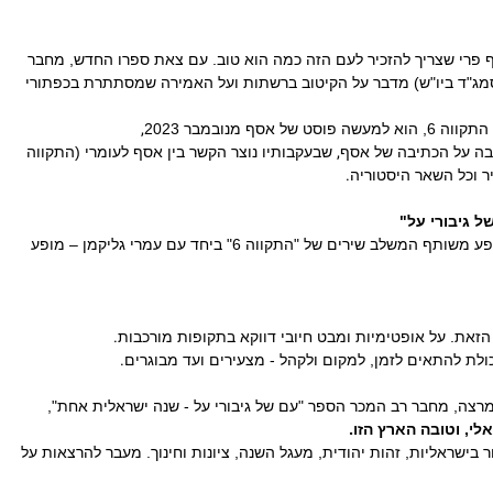
'.
ראליות ויהדות רלוונטית כאן ועכשיו, על דתיים וחילוניים, מסורת וכו
2' הבין אסף פרי שצריך להזכיר לעם הזה כמה הוא טוב. עם צאת ספרו החדש, מחבר
מג"ד ביו"ש) מדבר על הקיטוב ברשתות ועל האמירה שמסתתרת בכפתורי
,
נובמבר 2023
,
 על הכתיבה של אסף
שבעקבותיו נוצר הקשר בין אסף לעומרי (התקווה
.
יבורי על"
בעקבות "גיבורי על" נוצר מופע משותף המשלב שירים של "התקווה 6" ביחד עם עמרי גליקמן – מופע
.
ת. על אופטימיות ומבט חיובי דווקא בתקופות מורכבות
.
ת להתאים לזמן, למקום ולקהל - מצעירים ועד מבוגרים
צה, מחבר רב המכר הספר "עם של גיבורי על - שנה ישראלית אחת",
.
 וטובה הארץ הזו
ראליות, זהות יהודית, מעגל השנה, ציונות וחינוך. מעבר להרצאות על