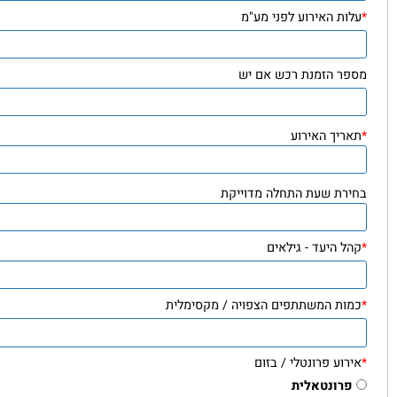
 / עוסק מורשה / תעודת זהות / מלכ"ר
ת האירוע לפני מע"מ
ר הזמנת רכש אם יש
יך האירוע
רת שעת התחלה מדוייקת
 היעד - גילאים
ות המשתתפים הצפויה / מקסימלית