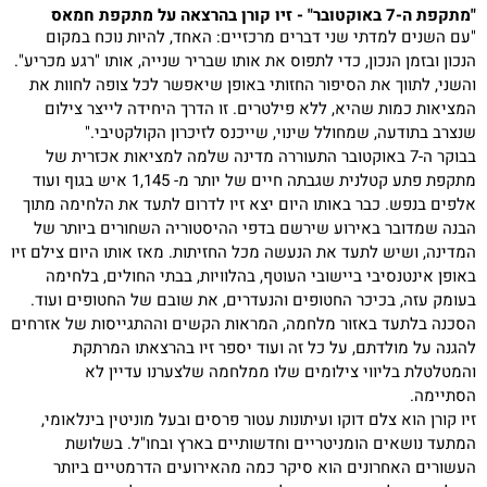
"מתקפת ה-7 באוקטובר" - זיו קורן בהרצאה על מתקפת חמאס
"עם השנים למדתי שני דברים מרכזיים: האחד, להיות נוכח במקום
הנכון ובזמן הנכון, כדי לתפוס את אותו שבריר שנייה, אותו "רגע מכריע".
והשני, לתווך את הסיפור החזותי באופן שיאפשר לכל צופה לחוות את
המציאות כמות שהיא, ללא פילטרים. זו הדרך היחידה לייצר צילום
שנצרב בתודעה, שמחולל שינוי, שייכנס לזיכרון הקולקטיבי."
בבוקר ה-7 באוקטובר התעוררה מדינה שלמה למציאות אכזרית של
מתקפת פתע קטלנית שגבתה חיים של יותר מ- 1,145 איש בגוף ועוד
אלפים בנפש. כבר באותו היום יצא זיו לדרום לתעד את הלחימה מתוך
הבנה שמדובר באירוע שירשם בדפי ההיסטוריה השחורים ביותר של
המדינה, ושיש לתעד את הנעשה מכל החזיתות. מאז אותו היום צילם זיו
באופן אינטנסיבי ביישובי העוטף, בהלוויות, בבתי החולים, בלחימה
בעומק עזה, בכיכר החטופים והנעדרים, את שובם של החטופים ועוד.
הסכנה בלתעד באזור מלחמה, המראות הקשים וההתגייסות של אזרחים
להגנה על מולדתם, על כל זה ועוד יספר זיו בהרצאתו המרתקת
והמטלטלת בליווי צילומים שלו ממלחמה שלצערנו עדיין לא
הסתיימה.
זיו קורן הוא צלם דוקו ועיתונות עטור פרסים ובעל מוניטין בינלאומי,
המתעד נושאים הומניטריים וחדשותיים בארץ ובחו"ל. בשלושת
העשורים האחרונים הוא סיקר כמה מהאירועים הדרמטיים ביותר