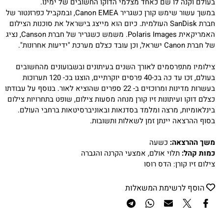
בעולם וקנה לו שם כאחד מצלמי הדוקו החשובים של ימינו.
במשך עשור שימש קורן כשגריר
Canon EMEA
, ובמקביל כפרזנטור של
חברת
SanDisk
העולמית. כיום הוא מייצג בישראל את סוכנות הצילום
האמריקאית
Polaris Images
. משמש כשגריר של חברת
Canson
, נציג
של חברת
Canon
ישראל, וכן עובד כצלם מערכת "ידיעות אחרונות".
צילומיו מתפרסמים לאורך השנים בעיתונים ובשבועונים מהחשובים
בעולם, זכו עד כה בכ-40 פרסים יוקרתיים, הוצגו בכ- 120 תערוכות
בעשרות מדינות ומרוכזים ב- 22 ספרים שהוציא לאור. בנוסף על עבודתו
כצלם דוקו ועיתונות זיו קורן מנחה מסעות צילום, שופט בתחרויות צילום
בינלאומיות, מרצה ומלמד בסדנאות ובאוניברסיטאות ברחבי העולם.
בסוף ההרצאה יינתן זמן לשאלות ותשובות.
משך ההרצאה:
כשעה
כמות קהל:
תלוי אולם, אמצעי הקרנה והגברה
צילום זיו קורן: הדס רוסו
הוסף לרשימת המשאלות