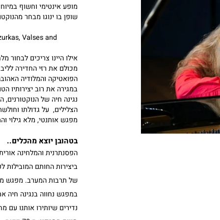
עם הפסנתרנית אורית וולף
מופע אינטימי וחשוף במיוחד עם
שופן בו ינוגו מבחר מהנוקטורנ
Mazurkas, Valses and
אילו היינו צריכים לבחור מלחי
מכולם את רזי החדירה לליבות
הפואטיקה והמלודיה האהובה, 
במגירה את רוב יצירותיו הטובות
נגינה חיה של הנוקטורנים, הול
הצלילים, על גדולתו וחולשתו 
מפגש אותנטי, מלא גילוי והתגל
בטהובן יוצא מהכלים..
הפסנתרנית והמלחינה אורית וול
ביצירות החותם המובילות לפסנת
של תרבות המערב. מפגש מטלטל
במפגש נחווה בנגינה חיה את הס