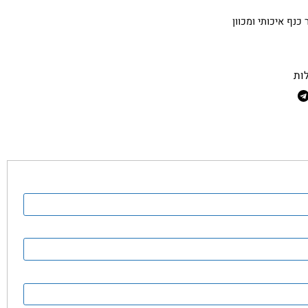
ה, הדהוד ומנגינה סוערת בתוכנו.
 איכותי ומכוון