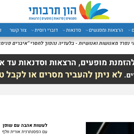
רצאות ומפגשים
סדנאות
דוברי רוסית
צור קשר
כני
רד מאנושות ואנושיות - בלעדיה נהפוך
לחסרי "איברים פנימיים" 
לה אוס
נת מופעים, הרצאות וסדנאות עד אל
לא ניתן להעביר מסרים או לקבל טל
לעשות אהבה עם שופן