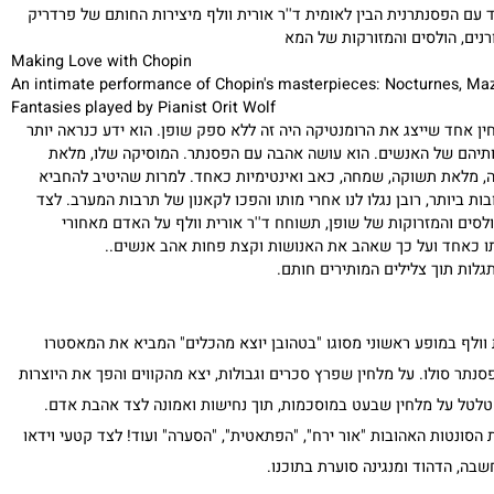
 הפסנתרנית הבין לאומית ד''ר אורית וולף מיצירות החותם של פרדריק
ים, הולסים והמזורקות של המא
Making Love with Chopin
An intimate performance of Chopin's masterpieces: Nocturnes, 
Fantasies played by Pianist Orit Wolf
ן אחד שייצג את הרומנטיקה היה זה ללא ספק שופן. הוא ידע כנראה יותר
יהם של האנשים. הוא עושה אהבה עם הפסנתר. המוסיקה שלו, מלאת
מלאת תשוקה, שמחה, כאב ואינטימיות כאחד. למרות שהיטיב להחביא
 ביותר, רובן נגלו לנו אחרי מותו והפכו לקאנון של תרבות המערב. לצד
סים והמזרוקות של שופן, תשוחח ד''ר אורית וולף על האדם מאחורי
כאחד ועל כך שאהב את האנושות וקצת פחות אהב אנשים..
ות תוך צלילים המותירים חותם.
ף במופע ראשוני מסוגו "בטהובן יוצא מהכלים"
המביא את המאסטרו
ר סולו. על מלחין שפרץ סכרים וגבולות, יצא מהקווים והפך את היוצרות
 על מלחין שבעט במוסכמות, תוך נחישות ואמונה לצד אהבת אדם.
ונטות האהובות "אור ירח", "הפתאטית", "הסערה" ועוד! לצד קטעי וידאו