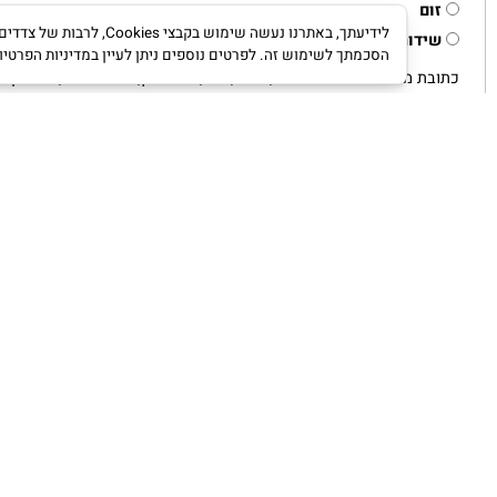
וע פרונטלי / בזום
רונטאלית
ום
לידיעתך, באתרנו נעשה שימוש ב
ידור
הסכמתך לשימוש זה. לפרטים נוספים ניתן לעיין במדיניות הפרטיות.
מדינ
ת מלאה של האירוע: עיר, רחוב, מס', שם בניין, שער כניסה, חניה קרובה וכד'
צריך אישור כניסה או חניה? האם יש חניון קרוב?
ש קשר 1 - שם מלא, תפקיד, נייד, מייל
שר 2 - שם מלא, תפקיד, נייד, מייל