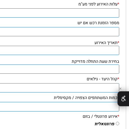
 / עוסק מורשה / תעודת זהות / מלכ"ר
ת האירוע לפני מע"מ
ר הזמנת רכש אם יש
יך האירוע
רת שעת התחלה מדוייקת
 היעד - גילאים
ות המשתתפים הצפויה / מקסימלית