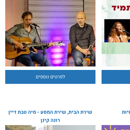
הרלב
יניב איצקוביץ' חמי רודנר
לפרטים נוספים