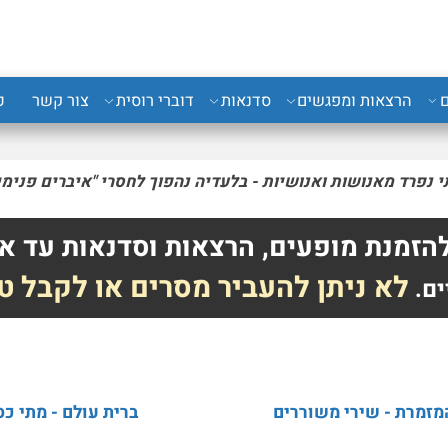
רצאות ומפגשים
סדנאות
דוברי רוסית
צור קשר
כני
רד מאנושות ואנושיות - בלעדיה נהפוך
לחסרי "איברים פנימיים" 
לה אוס
נת מופעים, הרצאות וסדנאות עד אל
לא ניתן להעביר מסרים או לקבל טל
ת - שירי משוררים
ברית עולם - מתי כספי