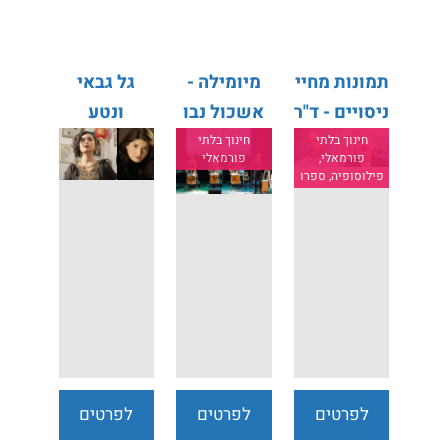
נוספים
נוספים
נוספים
תמונות מחיי
מיומילה -
גל גבאי
ניסויים - ד"ר
אשכול נבו
ונטע
שמעון
ומיומנה
אלקיים
חינוך בלתי
חינוך בלתי
פורמאלי,
פורמאלי
אזולאי ד"ר
פילוסופיה, ספרו
יניב
איצקוביץ'
לפרטים
לפרטים
לפרטים