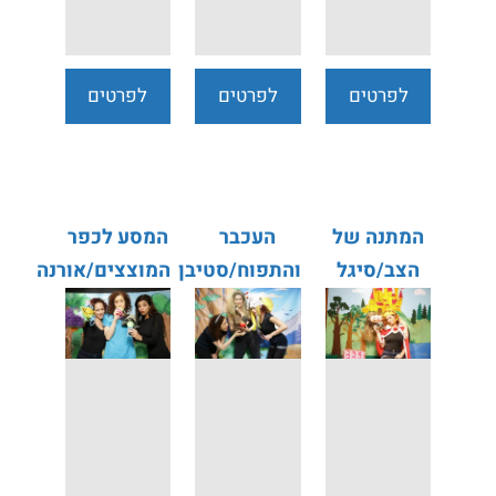
לפרטים
לפרטים
לפרטים
נוספים
נוספים
נוספים
המתנה של
העכבר
המסע לכפר
הצב/סיגל
והתפוח/סטיבן
המוצצים/אורנה
אדלר
באטלר
אוחיון