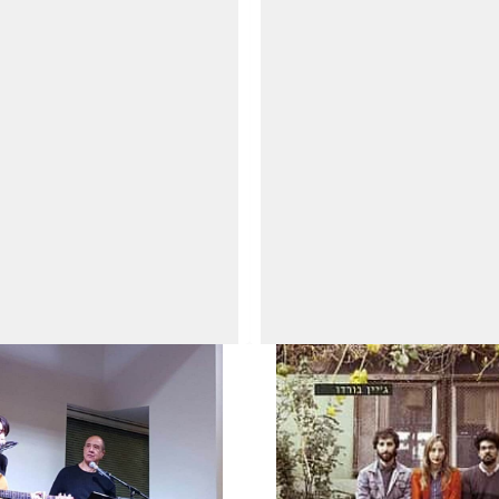
מ
מ
מו