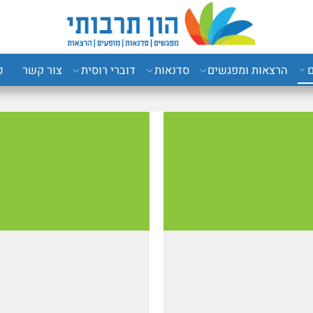
רצאות ומפגשים
סדנאות
דוברי רוסית
צור קשר
כני